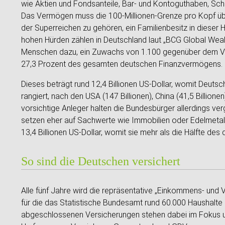
wie Aktien und Fondsanteile, Bar- und Kontoguthaben, Sc
Das Vermögen muss die 100-Millionen-Grenze pro Kopf üb
der Superreichen zu gehören, ein Familienbesitz in dieser H
hohen Hürden zählen in Deutschland laut „BCG Global Wealt
Menschen dazu, ein Zuwachs von 1.100 gegenüber dem Vor
27,3 Prozent des gesamten deutschen Finanzvermögens.
Dieses beträgt rund 12,4 Billionen US-Dollar, womit Deutsch
rangiert, nach den USA (147 Billionen), China (41,5 Billione
vorsichtige Anleger halten die Bundesbürger allerdings ve
setzen eher auf Sachwerte wie Immobilien oder Edelmetal
13,4 Billionen US-Dollar, womit sie mehr als die Hälfte 
So sind die Deutschen versichert
Alle fünf Jahre wird die repräsentative „Einkommens- und
für die das Statistische Bundesamt rund 60.000 Haushalte 
abgeschlossenen Versicherungen stehen dabei im Fokus un