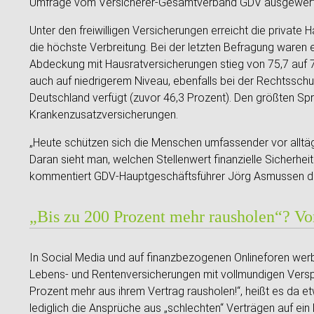
Umfrage vom Versicherer-Gesamtverband GDV ausgewert
Unter den freiwilligen Versicherungen erreicht die private H
die höchste Verbreitung. Bei der letzten Befragung waren
Abdeckung mit Hausratversicherungen stieg von 75,7 auf
auch auf niedrigerem Niveau, ebenfalls bei der Rechtsschut
Deutschland verfügt (zuvor 46,3 Prozent). Den größten Spr
Krankenzusatzversicherungen.
„Heute schützen sich die Menschen umfassender vor alltägl
Daran sieht man, welchen Stellenwert finanzielle Sicherheit 
kommentiert GDV-Hauptgeschäftsführer Jörg Asmussen di
„Bis zu 200 Prozent mehr rausholen“? Vo
In Social Media und auf finanzbezogenen Onlineforen we
Lebens- und Rentenversicherungen mit vollmundigen Verspre
Prozent mehr aus ihrem Vertrag rausholen!“, heißt es da e
lediglich die Ansprüche aus „schlechten“ Verträgen auf ein