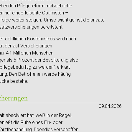
stehenden Pflegereform maßgebliche
en nur eingefleischte Optimisten –
ufolge weiter steigen. Umso wichtiger ist die private
satzversicherungen bereitsteht.
eträchtlichen Kostenrisikos wird nach
aut der auf Versicherungen
nur 4,1 Millionen Menschen
er als 5 Prozent der Bevölkerung also.
flegebedürftig zu werden“, erklärt
tung. Den Betroffenen werde häufig
lücke bestehe.
cherungen
09.04.2026
t absolviert hat, weiß in der Regel,
enießt die Ruhe eines Ein- oder
farztbehandlung. Ebendies verschaffen