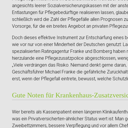
angesichts leerer Sozialversicherungskassen mit der an
Entlastungen für Pflegebedürftige realisieren lassen, glaub
schließlich wird die Zahl der Pflegefälle allen Prognosen z
Vorsorge, für die ein breites Angebot an privaten Pflegezu
Doch dieses effektive Instrument zur Entschärfung eines b
wie vor nur von einer Minderheit der Deutschen genutzt: L
spezialisierten Ratingagentur Franke und Bornberg haben 
hierzulande eine Pflegezusatzpolice abgeschlossen, wenig
„Viele verdrängen das Risiko. Niemand denkt gerne daran, p
Geschäftsführer Michael Franke die gefährliche Zurückhal
erst, wenn der Pflegefall eintrete, bewusst, welche Schutz
Gute Noten für Krankenhaus-Zusatzversi
Wer bereits als Kassenpatient einen längeren Klinikaufenthal
was ein Privatversicherten-ähnlicher Status wert ist: Man g
Zweibettzimmers, bessere Verpflegung und vor allem Che