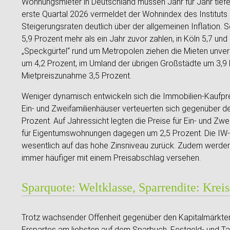
Wohnungsmieter in Deutschland müssen Jahr für Jahr tiefer
erste Quartal 2026 vermeldet der Wohnindex des Instituts 
Steigerungsraten deutlich über der allgemeinen Inflation.
5,9 Prozent mehr als ein Jahr zuvor zahlen, in Köln 5,7 un
„Speckgürtel“ rund um Metropolen ziehen die Mieten unver
um 4,2 Prozent, im Umland der übrigen Großstädte um 3,9 
Mietpreiszunahme 3,5 Prozent.
Weniger dynamisch entwickeln sich die Immobilien-Kaufp
Ein- und Zweifamilienhäuser verteuerten sich gegenüber de
Prozent. Auf Jahressicht legten die Preise für Ein- und Zwe
für Eigentumswohnungen dagegen um 2,5 Prozent. Die IW-
wesentlich auf das hohe Zinsniveau zurück. Zudem werde
immer häufiger mit einem Preisabschlag versehen.
Sparquote: Weltklasse, Sparrendite: Kreis
Trotz wachsender Offenheit gegenüber den Kapitalmärkten
Erspartes am liebsten auf dem Sparbuch, Festgeld- und T