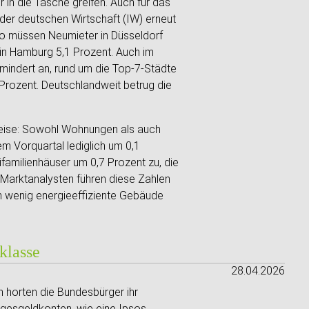
 in die Tasche greifen. Auch für das
der deutschen Wirtschaft (IW) erneut
 So müssen Neumieter in Düsseldorf
d in Hamburg 5,1 Prozent. Auch im
mindert an, rund um die Top-7-Städte
Prozent. Deutschlandweit betrug die
reise: Sowohl Wohnungen als auch
m Vorquartal lediglich um 0,1
ifamilienhäuser um 0,7 Prozent zu, die
Marktanalysten führen diese Zahlen
n wenig energieeffiziente Gebäude
klasse
28.04.2026
 horten die Bundesbürger ihr
agesgeldkonten, wie eine Ipsos