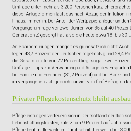
Umfrage unter mehr als 3.200 Personen kürzlich erbrachte
dieser Anlageformen läuft das nach Abzug der Inflation in 
hinaus. Immerhin: Der Anteil der Wertpapieranleger an den 
Vorgängerumfrage vor zwei Jahren von 35 auf 40 Prozent 
Generation Z gesorgt hat, also die heute etwa 18- bis 30-J
An Sparbemühungen mangelt es grundsätzlich nicht: Auch 
legen 43,7 Prozent der Deutschen regelmäßig und 28,4 Pro
die Gesamtquote von 72 Prozent liegt sogar zwei Prozent
Umfrage. Tipps zur Verwahrung und Anlage des Ersparten
bei Familie und Freunden (31,2 Prozent) und bei Bank- und
im vergangenen Jahr jedoch nur vier von fünf Befragten kon
Privater Pflegekostenschutz bleibt ausbau
Pflegeleistungen verteuern sich in Deutschland deutlich sch
Lebenshaltungskosten, zuletzt um 9 Prozent auf Jahressicht
Pflege liegt mittlerweile im Durchschnitt bei weit über 3.0