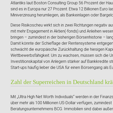
Atlantiks laut Boston Consulting Group 56 Prozent der Hau
sind es in Europa nur 27 Prozent. Etwa 12 Billionen Euro l
Miniverzinsung herumliegen, als Bankeinlagen oder Bargel
Diese Risikoscheu wirkt sich in zwei Richtungen negativ 
mit mehr Engagement in Aktien(-fonds) und Anleihen wesen
bringen – zumindest in der bisherigen Börsenhistorie – lan
Damit könnte der Schieflage der Rentensysteme entgege
schwächt die europäische Zurückhaltung die hiesigen Kap
Wettbewerbsfähigkeit. Um zu wachsen, müssen sich die U
Investitionskapital von Anlegern stärker auf Bankkredite
Start-ups häufig lieber die USA für einen Börsengang als 
Zahl der Superreichen in Deutschland krä
Mit „Ultra High Net Worth Individuals“ werden in der Fina
über mehr als 100 Millionen US-Dollar verfügen, zumindest
Beratungsunternehmens BCG. Immobilien sind dabei außen 