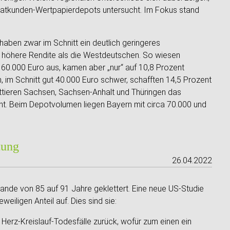
ivatkunden-Wertpapierdepots untersucht. Im Fokus stand
aben zwar im Schnitt ein deutlich geringeres
ne höhere Rendite als die Westdeutschen. So wiesen
60.000 Euro aus, kamen aber „nur“ auf 10,8 Prozent
m Schnitt gut 40.000 Euro schwer, schafften 14,5 Prozent
ttieren Sachsen, Sachsen-Anhalt und Thüringen das
nt. Beim Depotvolumen liegen Bayern mit circa 70.000 und
tung
26.04.2022
lande von 85 auf 91 Jahre geklettert. Eine neue US-Studie
eiligen Anteil auf. Dies sind sie:
erz-Kreislauf-Todesfälle zurück, wofür zum einen ein