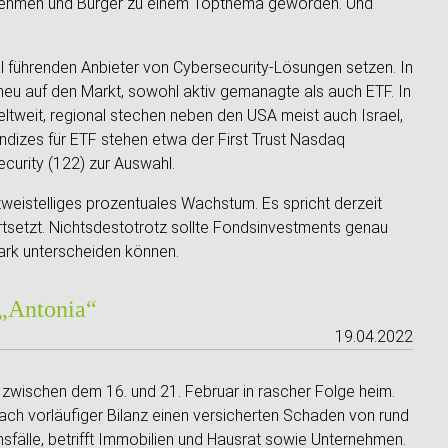
ternehmen und Bürger zu einem Topthema geworden. Und
l führenden Anbieter von Cybersecurity-Lösungen setzen. In
neu auf den Markt, sowohl aktiv gemanagte als auch ETF. In
tweit, regional stechen neben den USA meist auch Israel,
ndizes für ETF stehen etwa der First Trust Nasdaq
ecurity (122) zur Auswahl.
weistelliges prozentuales Wachstum. Es spricht derzeit
rtsetzt. Nichtsdestotrotz sollte Fondsinvestments genau
stark unterscheiden können.
 „Antonia“
19.04.2022
zwischen dem 16. und 21. Februar in rascher Folge heim.
ach vorläufiger Bilanz einen versicherten Schaden von rund
sfälle, betrifft Immobilien und Hausrat sowie Unternehmen.