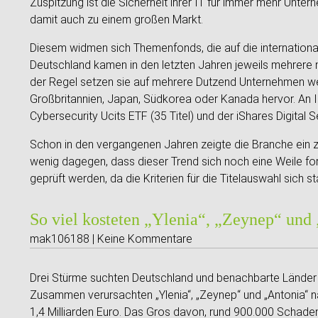
Zuspitzung ist die Sicherheit ihrer IT für immer mehr Un
damit auch zu einem großen Markt.
Diesem widmen sich Themenfonds, die auf die internationa
Deutschland kamen in den letzten Jahren jeweils mehrere 
der Regel setzen sie auf mehrere Dutzend Unternehmen wel
Großbritannien, Japan, Südkorea oder Kanada hervor. An I
Cybersecurity Ucits ETF (35 Titel) und der iShares Digital S
Schon in den vergangenen Jahren zeigte die Branche ein z
wenig dagegen, dass dieser Trend sich noch eine Weile fo
geprüft werden, da die Kriterien für die Titelauswahl sich 
So viel kosteten „Ylenia“, „Zeynep“ und
mak106188 | Keine Kommentare
Drei Stürme suchten Deutschland und benachbarte Länder 
Zusammen verursachten „Ylenia“, „Zeynep“ und „Antonia“ n
1,4 Milliarden Euro. Das Gros davon, rund 900.000 Schaden