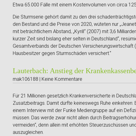
Etwa 65.000 Fälle mit einem Kostenvolumen von circa 125 M
Die Sturmserie gehört damit zu den drei schadenträchtigs
den Bestand und die Preise von 2020, wüteten nur „Jeanett
mit beträchtlichem Abstand, „Kyrill“ (2007) mit 3,6 Milliar
kurzer Zeit sind bislang eher selten in Deutschland“, res
Gesamtverbands der Deutschen Versicherungswirtschaft (G
Hausbesitzer gegen Sturmschäden versichert.“
Lauterbach: Anstieg der Krankenkassenb
mak106188 | Keine Kommentare
Für 21 Millionen gesetzlich Krankenversicherte in Deutsch
Zusatzbeitrags. Damit dürfte keineswegs Ruhe einkehren: 
einem Interview mit der Funke Mediengruppe auf ein Defizi
müssen. Das werde zwar nicht allein durch Beitragserhöhun
vermeiden“, denn allein mit erhöhten Steuerzuschüssen un
auszugleichen.