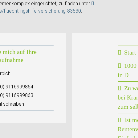
emenkomplex eingerichtet, zu finden unter
/fluechtlingshilfe-versicherung-83530
.
e mich auf Ihre
Start
aufnahme
1000 
rbich
in D
(0) 9116999864
Zu w
(0) 9116999863
bei Kra
l schreiben
zum sel
Ist m
Rentenv