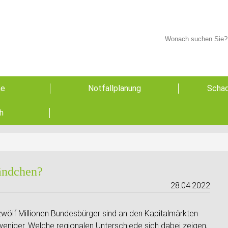
he
Notfallplanung
Schad
h
ändchen?
28.04.2022
 zwölf Millionen Bundesbürger sind an den Kapitalmärkten
weniger. Welche regionalen Unterschiede sich dabei zeigen,