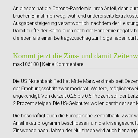
An diesem hat die Corona-Pandemie ihren Anteil, denn durc
brachen Einnahmen weg, während andererseits Extrakosten a
Ausgabensteigerung verantwortlich, nachdem der Leistungs
Damit dürfte der Saldo auch nach der Pandemie negativ bl
die ebenfalls einen Beitragszuschlag zur Folge haben dürft
Kommt jetzt die Zins- und damit Zeiten
mak106188 | Keine Kommentare
Die US-Notenbank Fed hat Mitte März, erstmals seit Dezem
der Erhöhungsschritt zwar moderat. Weitere, möglicherwei
angekündigt. Von derzeit 0,25 bis 0,5 Prozent soll der Le
2 Prozent steigen. Die US-Geldhüter wollen damit der seit
Die beschäftigt auch die Europäische Zentralbank. Zwar wu
Anleihekaufprogramm beschlossen, um die krisengeschüttel
Zinswende nach Jahren der Nullzinsen wird auch hier anges