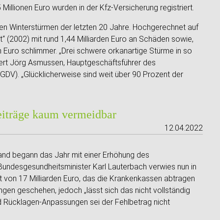
illionen Euro wurden in der Kfz-Versicherung registriert.
ten Winterstürmen der letzten 20 Jahre. Hochgerechnet auf
“ (2002) mit rund 1,44 Milliarden Euro an Schäden sowie,
den Euro schlimmer. „Drei schwere orkanartige Stürme in so
ümiert Jörg Asmussen, Hauptgeschäftsführer des
DV). „Glücklicherweise sind weit über 90 Prozent der
eiträge kaum vermeidbar
12.04.2022
land begann das Jahr mit einer Erhöhung des
Bundesgesundheitsminister Karl Lauterbach verwies nun in
t von 17 Milliarden Euro, das die Krankenkassen abtragen
gen geschehen, jedoch „lässt sich das nicht vollständig
d Rücklagen-Anpassungen sei der Fehlbetrag nicht