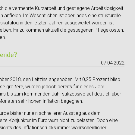
h die vermehrte Kurzarbeit und gestiegene Arbeitslosigkeit
nfielen. Im Wesentlichen ist aber indes eine strukturelle
katalog in den letzten Jahren ausgeweitet worden ist.
eiben. Hinzu kommen aktuell die gestiegenen Pflegekosten,
en.
wende?
07.04.2022
ber 2018, den Leitzins angehoben. Mit 0,25 Prozent blieb
se größere, wurden jedoch bereits für dieses Jahr
itzins bis zum kommenden Jahr sukzessive auf deutlich über
 Monaten sehr hohen Inflation begegnen.
rde bisher nur ein schnellerer Ausstieg aus dem
te Konjunktur im Euroraum nicht zu belasten. Doch eine
ichts des Inflationsdrucks immer wahrscheinlicher.