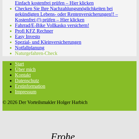
Einfach kostenfrei prüfen – Hier klicken
Checken Sie Ihre Nachzahlungsmöglichkeiten bei
gekündigten Lebens- oder Rentenversicherungen!! –
Kostenfrei (!) prüfen – Hier klicken
Fahrrad/E-Bike Vollkasko versichern!
Profi KFZ Rechner
Easy Investo
Spezial- und Kleinversicherungen
Notfallplanung
Naturgefahren-Check
Start
Über mich
Kontakt
Datenschutz
Erstinformation
Impressum
© 2026 Der Vorteilsmakler Holger Harbich
twin Homepages
Frohe