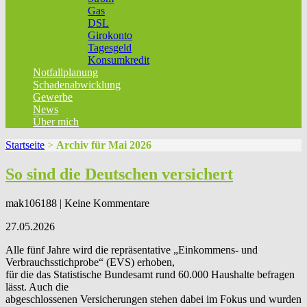
Gas
DSL
Girokonto
Tagesgeld
Konsumkredit
Notfallplanung
Schadenabwicklung
Gewerbe
News
Über mich
Startseite
>
Archiv für Mai 2026
So sind die Deutschen versichert
mak106188 | Keine Kommentare
27.05.2026
Alle fünf Jahre wird die repräsentative „Einkommens- und
Verbrauchsstichprobe“ (EVS) erhoben,
für die das Statistische Bundesamt rund 60.000 Haushalte befragen
lässt. Auch die
abgeschlossenen Versicherungen stehen dabei im Fokus und wurden