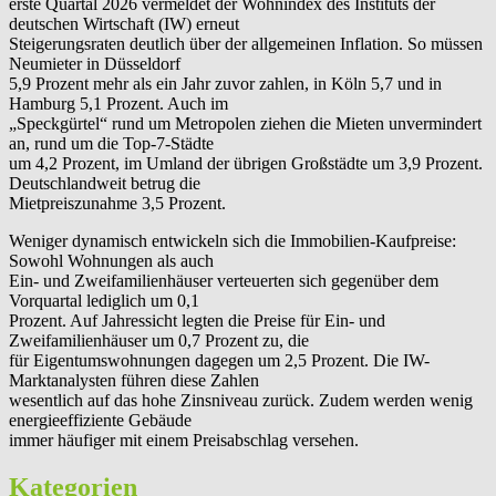
erste Quartal 2026 vermeldet der Wohnindex des Instituts der
deutschen Wirtschaft (IW) erneut
Steigerungsraten deutlich über der allgemeinen Inflation. So müssen
Neumieter in Düsseldorf
5,9 Prozent mehr als ein Jahr zuvor zahlen, in Köln 5,7 und in
Hamburg 5,1 Prozent. Auch im
„Speckgürtel“ rund um Metropolen ziehen die Mieten unvermindert
an, rund um die Top-7-Städte
um 4,2 Prozent, im Umland der übrigen Großstädte um 3,9 Prozent.
Deutschlandweit betrug die
Mietpreiszunahme 3,5 Prozent.
Weniger dynamisch entwickeln sich die Immobilien-Kaufpreise:
Sowohl Wohnungen als auch
Ein- und Zweifamilienhäuser verteuerten sich gegenüber dem
Vorquartal lediglich um 0,1
Prozent. Auf Jahressicht legten die Preise für Ein- und
Zweifamilienhäuser um 0,7 Prozent zu, die
für Eigentumswohnungen dagegen um 2,5 Prozent. Die IW-
Marktanalysten führen diese Zahlen
wesentlich auf das hohe Zinsniveau zurück. Zudem werden wenig
energieeffiziente Gebäude
immer häufiger mit einem Preisabschlag versehen.
Kategorien