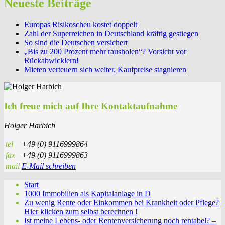
Neueste Beiträge
Europas Risikoscheu kostet doppelt
Zahl der Superreichen in Deutschland kräftig gestiegen
So sind die Deutschen versichert
„Bis zu 200 Prozent mehr rausholen“? Vorsicht vor
Rückabwicklern!
Mieten verteuern sich weiter, Kaufpreise stagnieren
Ich freue mich auf Ihre Kontaktaufnahme
Holger Harbich
tel
+49 (0) 9116999864
fax
+49 (0) 9116999863
mail
E-Mail schreiben
Start
1000 Immobilien als Kapitalanlage in D
Zu wenig Rente oder Einkommen bei Krankheit oder Pflege?
Hier klicken zum selbst berechnen !
Ist meine Lebens- oder Rentenversicherung noch rentabel? –