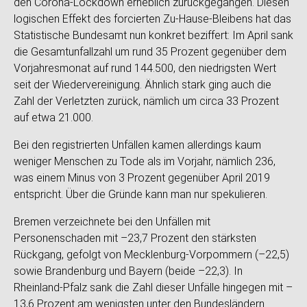
den Corona-Lockdown erheblich zurückgegangen. Diesen
logischen Effekt des forcierten Zu-Hause-Bleibens hat das
Statistische Bundesamt nun konkret beziffert: Im April sank
die Gesamtunfallzahl um rund 35 Prozent gegenüber dem
Vorjahresmonat auf rund 144.500, den niedrigsten Wert
seit der Wiedervereinigung. Ähnlich stark ging auch die
Zahl der Verletzten zurück, nämlich um circa 33 Prozent
auf etwa 21.000.
Bei den registrierten Unfällen kamen allerdings kaum
weniger Menschen zu Tode als im Vorjahr, nämlich 236,
was einem Minus von 3 Prozent gegenüber April 2019
entspricht. Über die Gründe kann man nur spekulieren.
Bremen verzeichnete bei den Unfällen mit
Personenschaden mit –23,7 Prozent den stärksten
Rückgang, gefolgt von Mecklenburg-Vorpommern (–22,5)
sowie Brandenburg und Bayern (beide –22,3). In
Rheinland-Pfalz sank die Zahl dieser Unfälle hingegen mit –
13,6 Prozent am wenigsten unter den Bundesländern.