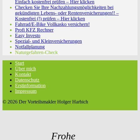
Einfach kostenfrei prüfen – Hier klicken
Checken Sie Ihre Nachzahlungsmöglichkeiten bei
gekündigten Lebens- oder Rentenversicherungen!! –
Kostenfrei (!) prüfen – Hier klicken
Fahrrad/E-Bike Vollkasko versichern!
Profi KFZ Rechner
Easy Investo
Spezial- und Kleinversicherungen
Notfallplanung
Naturgefahren-Check
Start
Über mich
Kontakt
Datenschutz
Erstinformation
Impressum
© 2026 Der Vorteilsmakler Holger Harbich
twin Homepages
Frohe