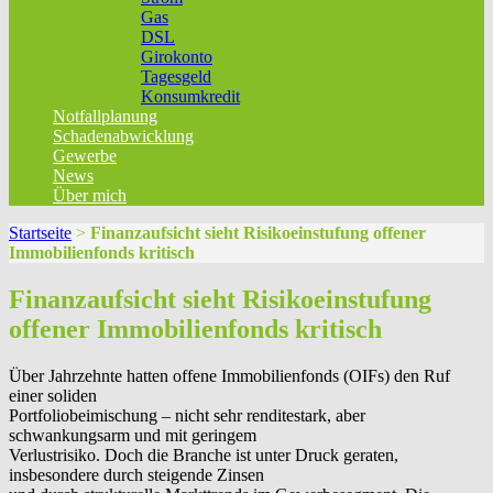
Gas
DSL
Girokonto
Tagesgeld
Konsumkredit
Notfallplanung
Schadenabwicklung
Gewerbe
News
Über mich
Startseite
>
Finanzaufsicht sieht Risikoeinstufung offener
Immobilienfonds kritisch
Finanzaufsicht sieht Risikoeinstufung
offener Immobilienfonds kritisch
Über Jahrzehnte hatten offene Immobilienfonds (OIFs) den Ruf
einer soliden
Portfoliobeimischung – nicht sehr renditestark, aber
schwankungsarm und mit geringem
Verlustrisiko. Doch die Branche ist unter Druck geraten,
insbesondere durch steigende Zinsen