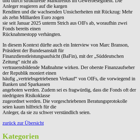
und durch strukturelle Markttrends im Gewerbesegment. Die
Anleger reagieren auf die kargen
Renditen und die wachsenden Unsicherheiten mit Rückzug: Mehr
als zehn Milliarden Euro zogen
sie seit Januar 2025 unterm Strich aus OIFs ab, woraufhin zwei
Fonds bereits einen
Rücknahmestopp verhängten.
In diesem Kontext dürfte auch ein Interview von Marc Branson,
Präsident der Bundesanstalt für
Finanzdienstleistungsaufsicht (BaFin), mit der „Süddeutschen
Zeitung“ nicht als
vertrauensbildende Maßnahme wirken. Der oberste Finanzaufseher
der Republik moniert einen
häufig „vertriebsgetriebenen Verkauf“ von OIFs, die vorwiegend in
Banken und Sparkassen
angeboten werden. Zudem sei es fragwürdig, dass die Fonds oft der
niedrigsten Risikoklasse
zugeordnet werden. Die vorgeschriebenen Beratungsprotokolle
seien kaum hilfreich für die
Anleger, da sie zu schwer verständlich seien.
zurück zur Übersicht
Kategorien