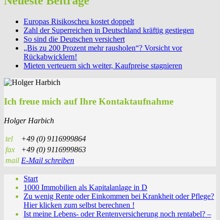
Neueste Beiträge
Europas Risikoscheu kostet doppelt
Zahl der Superreichen in Deutschland kräftig gestiegen
So sind die Deutschen versichert
„Bis zu 200 Prozent mehr rausholen“? Vorsicht vor
Rückabwicklern!
Mieten verteuern sich weiter, Kaufpreise stagnieren
Ich freue mich auf Ihre Kontaktaufnahme
Holger Harbich
tel
+49 (0) 9116999864
fax
+49 (0) 9116999863
mail
E-Mail schreiben
Start
1000 Immobilien als Kapitalanlage in D
Zu wenig Rente oder Einkommen bei Krankheit oder Pflege?
Hier klicken zum selbst berechnen !
Ist meine Lebens- oder Rentenversicherung noch rentabel? –