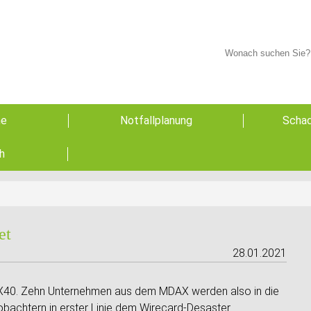
he
Notfallplanung
Schad
h
et
28.01.2021
X40. Zehn Unternehmen aus dem MDAX werden also in die
obachtern in erster Linie dem Wirecard-Desaster