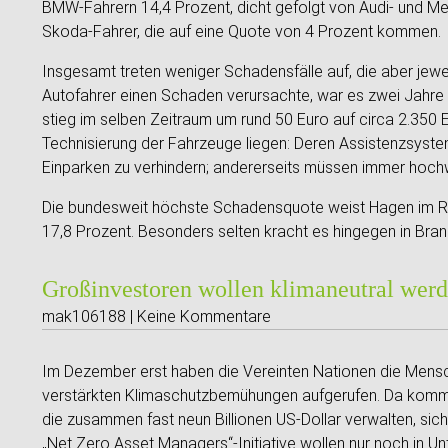
BMW-Fahrern 14,4 Prozent, dicht gefolgt von Audi- und Me
Skoda-Fahrer, die auf eine Quote von 4 Prozent kommen.
Insgesamt treten weniger Schadensfälle auf, die aber jew
Autofahrer einen Schaden verursachte, war es zwei Jahre s
stieg im selben Zeitraum um rund 50 Euro auf circa 2.350 
Technisierung der Fahrzeuge liegen: Deren Assistenzsyste
Einparken zu verhindern; andererseits müssen immer hochw
Die bundesweit höchste Schadensquote weist Hagen im Ruh
17,8 Prozent. Besonders selten kracht es hingegen in Bra
Großinvestoren wollen klimaneutral werde
mak106188 | Keine Kommentare
Im Dezember erst haben die Vereinten Nationen die Mensch
verstärkten Klimaschutzbemühungen aufgerufen. Da kommt
die zusammen fast neun Billionen US-Dollar verwalten, sich 
„Net Zero Asset Managers“-Initiative wollen nur noch in Un