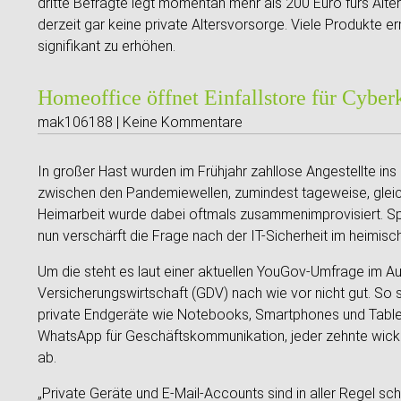
dritte Befragte legt momentan mehr als 200 Euro fürs Alte
derzeit gar keine private Altersvorsorge. Viele Produkte 
signifikant zu erhöhen.
Homeoffice öffnet Einfallstore für Cyber
mak106188 | Keine Kommentare
In großer Hast wurden im Frühjahr zahllose Angestellte in
zwischen den Pandemiewellen, zumindest tageweise, gleich d
Heimarbeit wurde dabei oftmals zusammenimprovisiert. Sp
nun verschärft die Frage nach der IT-Sicherheit im heimisc
Um die steht es laut einer aktuellen YouGov-Umfrage im 
Versicherungswirtschaft (GDV) nach wie vor nicht gut. So
private Endgeräte wie Notebooks, Smartphones und Tablets 
WhatsApp für Geschäftskommunikation, jeder zehnte wickel
ab.
„Private Geräte und E-Mail-Accounts sind in aller Regel sch