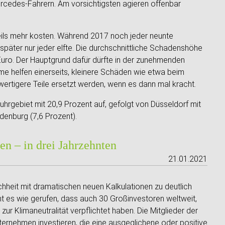
rcedes-Fahrern. Am vorsichtigsten agieren offenbar
eils mehr kosten. Während 2017 noch jeder neunte
päter nur jeder elfte. Die durchschnittliche Schadenshöhe
Euro. Der Hauptgrund dafür dürfte in der zunehmenden
me helfen einerseits, kleinere Schäden wie etwa beim
ertigere Teile ersetzt werden, wenn es dann mal kracht.
rgebiet mit 20,9 Prozent auf, gefolgt von Düsseldorf mit
ndenburg (7,6 Prozent).
n – in drei Jahrzehnten
21.01.2021
heit mit dramatischen neuen Kalkulationen zu deutlich
 es wie gerufen, dass auch 30 Großinvestoren weltweit,
zur Klimaneutralität verpflichtet haben. Die Mitglieder der
ternehmen investieren, die eine ausgeglichene oder positive