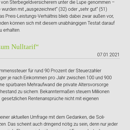
e von Sterbegeldversicherern unter die Lupe genommen –
wurden mit „ausgezeichnet“ (32) oder „sehr gut“ (51)
Das Preis-Leistungs-Verhältnis blieb dabei zwar außen vor,
nden können sich mit diesem unabhängigen Testat darauf
u erhalten.
zum Nulltarif“
07.01.2021
kommenssteuer für rund 90 Prozent der Steuerzahler
ürger je nach Einkommen pro Jahr zwischen 100 und 900
hne spürbaren Mehraufwand die private Altersvorsorge
hestand zu sichern. Bekanntermaßen steuern Millionen
e gesetzlichen Rentenansprüche nicht mit eigenen
 einer aktuellen Umfrage mit dem Gedanken, die Soli-
n. Das scheint auch dringend nötig zu sein, denn nur jeder