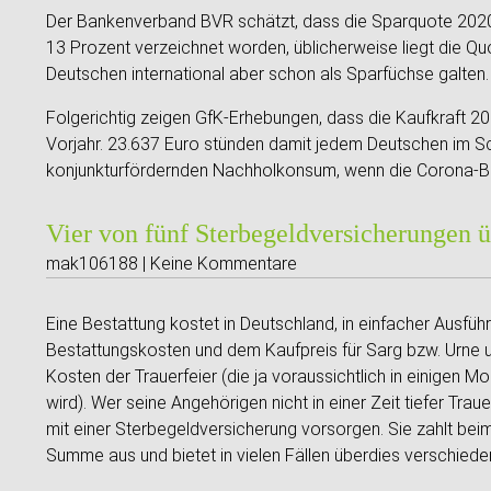
Der Bankenverband BVR schätzt, dass die Sparquote 2020 
13 Prozent verzeichnet worden, üblicherweise liegt die Qu
Deutschen international aber schon als Sparfüchse galten.
Folgerichtig zeigen GfK-Erhebungen, dass die Kaufkraft 20
Vorjahr. 23.637 Euro stünden damit jedem Deutschen im Sch
konjunkturfördernden Nachholkonsum, wenn die Corona-Be
Vier von fünf Sterbegeldversicherungen 
mak106188 | Keine Kommentare
Eine Bestattung kostet in Deutschland, in einfacher Ausfüh
Bestattungskosten und dem Kaufpreis für Sarg bzw. Urne u
Kosten der Trauerfeier (die ja voraussichtlich in einige
wird). Wer seine Angehörigen nicht in einer Zeit tiefer Tra
mit einer Sterbegeldversicherung vorsorgen. Sie zahlt bei
Summe aus und bietet in vielen Fällen überdies verschied