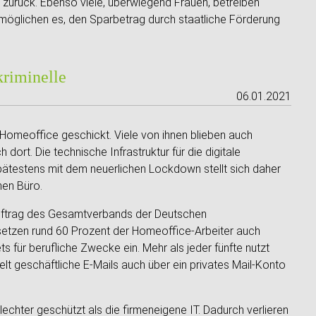
r zurück. Ebenso viele, überwiegend Frauen, betreiben
ermöglichen es, den Sparbetrag durch staatliche Förderung
kriminelle
06.01.2021
s Homeoffice geschickt. Viele von ihnen blieben auch
ort. Die technische Infrastruktur für die digitale
ätestens mit dem neuerlichen Lockdown stellt sich daher
hen Büro.
Auftrag des Gesamtverbands der Deutschen
 setzen rund 60 Prozent der Homeoffice-Arbeiter auch
für berufliche Zwecke ein. Mehr als jeder fünfte nutzt
t geschäftliche E-Mails auch über ein privates Mail-Konto
lechter geschützt als die firmeneigene IT. Dadurch verlieren