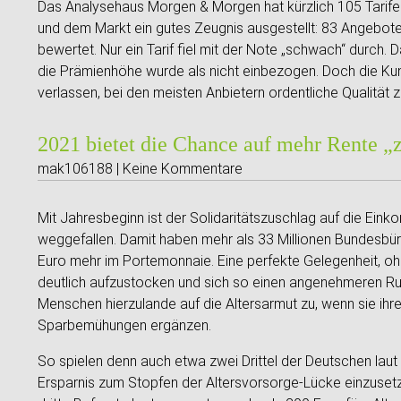
Das Analysehaus Morgen & Morgen hat kürzlich 105 Tarif
und dem Markt ein gutes Zeugnis ausgestellt: 83 Angebote 
bewertet. Nur ein Tarif fiel mit der Note „schwach“ durch. 
die Prämienhöhe wurde als nicht einbezogen. Doch die Ku
verlassen, bei den meisten Anbietern ordentliche Qualität z
2021 bietet die Chance auf mehr Rente „
mak106188 | Keine Kommentare
Mit Jahresbeginn ist der Solidaritätszuschlag auf die Ein
weggefallen. Damit haben mehr als 33 Millionen Bundesb
Euro mehr im Portemonnaie. Eine perfekte Gelegenheit, o
deutlich aufzustocken und sich so einen angenehmeren Ru
Menschen hierzulande auf die Altersarmut zu, wenn sie ihr
Sparbemühungen ergänzen.
So spielen denn auch etwa zwei Drittel der Deutschen laut
Ersparnis zum Stopfen der Altersvorsorge-Lücke einzusetze