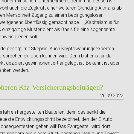
 hat er mit seinem Unternehmen OpenAI und dessen KI-
ohl auch die Zugkraft einer weiteren Gründung Altmans ab:
mten Menschheit Zugang zu einem bedingungslosen
weitgehend überflüssig gemacht habe – „Kapitalismus für
as einzigartige Muster dient als Basis für eine sogenannte
achweis dienen soll.
nde gesagt, mit Skepsis. Auch Kryptowährungsexperten
sprechen einlösen können wird. Denn bisher ist unklar,
 dezidiert gewinnorientiert angelegt ist. Bekannt ist aber
denken werden.
öheren Kfz-Versicherungsbeiträgen?
26.09.2023
rfahren hergestellten Bauteilen, denn das senkt die
eueste Entwicklungsschritt bezeichnet, den der E-Auto-
konsequentesten gehen will: Das Fahrgestell wird dort
tzt, sondern aus einem Stück bestehen. Volvo und Toyota