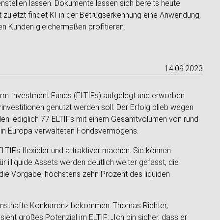
stellen lassen. Dokumente lassen sich bereits heute
t zuletzt findet KI in der Betrugserkennung eine Anwendung,
hen Kunden gleichermaßen profitieren.
14.09.2023
rm Investment Funds (ELTIFs) aufgelegt und erworben
rinvestitionen genutzt werden soll. Der Erfolg blieb wegen
den lediglich 77 ELTIFs mit einem Gesamtvolumen von rund
des in Europa verwalteten Fondsvermögens.
LTIFs flexibler und attraktiver machen. Sie können
 illiquide Assets werden deutlich weiter gefasst, die
die Vorgabe, höchstens zehn Prozent des liquiden
rnsthafte Konkurrenz bekommen. Thomas Richter,
ht großes Potenzial im ELTIF: „Ich bin sicher, dass er