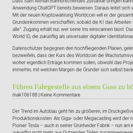
Dass Sam Altman Bahnbrechendes zustande bringen kann,
Anwendung ChatGPT bereits bewiesen. Daraus leitet sich w
Mit der neuen Kryptowährung Worldcoin will er der gesa
Grundeinkommen verschaffen, sobald die KI das Arbeiten 
alle“. Zugang erhält nur, wer seine Iris einscannen lässt. D
World ID, die zukünftig als universaler digitaler Identitätsn
Datenschützer begegnen den hochfliegenden Plänen, geli
bezweifeln, dass der Kurs des Worldcoin die Wachstumsver
woher eigentlich Erträge kommen sollen, obwohl das Projekt
immerhin, mit welchen Margen die Gründer sich selbst be
Führen Fahrgestelle aus einem Guss zu h
mak106188 | Keine Kommentare
Der Trend im Autobau geht hin zu größeren, im Druckgießve
Produktionskosten. Als Giga- oder Megacasting wird der n
Pionier Tesla – auch in seiner Grünheider Fabrik – nun am 
zukünftig nicht mehr aus Dutzenden Teilen zusammengese