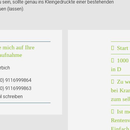
sein, sollte genau ins Kleingedruckte einer bestehenden
en (lassen).
e mich auf Ihre
Start
aufnahme
1000 
rbich
in D
(0) 9116999864
Zu w
(0) 9116999863
bei Kra
l schreiben
zum sel
Ist m
Rentenv
Einfach 