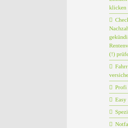
klicken
Check
Nachzah
gekündi
Rentenv
(!) prüf
Fahrr
versich
Prof
Easy 
Spezi
Notfa