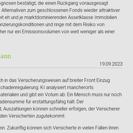
rognosen bestätigt, die einen Rückgang vorausgesagt
 Alternativen zum geschlossenen Fonds wieder attraktiver
t eh und je marktdominierenden Assetklasse Immobilien
nanzierungskonditionen und ringe mit dem Risiko von
er nur ein Emissionsvolumen von weit weniger als einer
kann
19.09.2023
auch in das Versicherungswesen auf breiter Front Einzug
Schadenregulierung: KI analysiert mancherorts
erialien und gibt ein Votum ab. Ein Mensch muss nur noch
adensumme für erstattungsfähig hält. Der
, Auszahlungen können schneller erfolgen, der Versicherer
 den Versicherten zugutekommt.
in. Zukünftig können sich Versicherte in vielen Fällen ihren