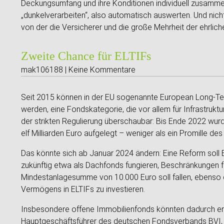
Deckungsumfang und ihre Konditionen individuell zusammen
„dunkelverarbeiten“, also automatisch auswerten. Und nich
von der die Versicherer und die große Mehrheit der ehrlic
Zweite Chance für ELTIFs
mak106188 | Keine Kommentare
Seit 2015 können in der EU sogenannte European Long-Te
werden, eine Fondskategorie, die vor allem für Infrastruktu
der strikten Regulierung überschaubar: Bis Ende 2022 wur
elf Milliarden Euro aufgelegt – weniger als ein Promille 
Das könnte sich ab Januar 2024 ändern: Eine Reform soll E
zukünftig etwa als Dachfonds fungieren, Beschränkungen für
Mindestanlagesumme von 10.000 Euro soll fallen, ebenso 
Vermögens in ELTIFs zu investieren.
Insbesondere offene Immobilienfonds könnten dadurch e
Hauptgeschäftsführer des deutschen Fondsverbands BVI, sie