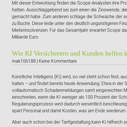
Mit dieser Entwicklung finden die Scope-Analysten ihre P
hatten. Ausschlaggebend sei zum einen die Zinswende, die
gemacht habe. Zum anderen schlage die Schwäche der sei
zu Buche. Diese leide unter den deutlich ungünstigeren Fi
Mieterinsolvenzen. Für das Gesamtjahr erwartet Scope dah
Milliarde Euro.
Wie KI Versicherern und Kunden helfen 
mak106188 | Keine Kommentare
Künstliche Intelligenz (KI) wird, so viel steht schon fest, 
halten – und findet bereits heute Anwendung. Etwa in der 
vollautomatisch Schadenmeldungen samt eingereichten Mat
einschreiten, wenn die KI weniger als 100 Prozent der Sch
Regulierungsprozess wird dadurch wesentlich beschleunigt
spart Personal und damit Kosten, was am Ende wiederum
Aber auch schon bei der Tarifgestaltung kann KI hilfreich se