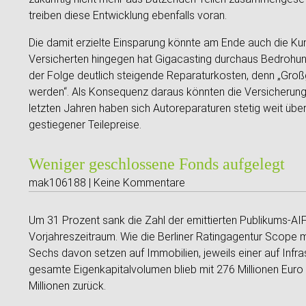
treiben diese Entwicklung ebenfalls voran.
Die damit erzielte Einsparung könnte am Ende auch die Kun
Versicherten hingegen hat Gigacasting durchaus Bedrohun
der Folge deutlich steigende Reparaturkosten, denn „Gro
werden“. Als Konsequenz daraus könnten die Versicherung
letzten Jahren haben sich Autoreparaturen stetig weit über
gestiegener Teilepreise.
Weniger geschlossene Fonds aufgelegt
mak106188 | Keine Kommentare
Um 31 Prozent sank die Zahl der emittierten Publikums-A
Vorjahreszeitraum. Wie die Berliner Ratingagentur Scope m
Sechs davon setzen auf Immobilien, jeweils einer auf Infra
gesamte Eigenkapitalvolumen blieb mit 276 Millionen Eur
Millionen zurück.