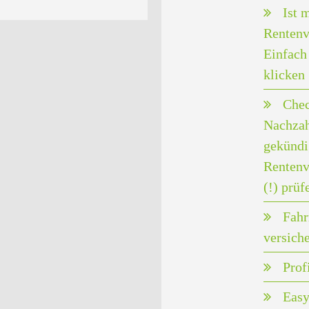
Ist 
Rentenv
Einfach 
klicken
Chec
Nachzah
gekündi
Rentenv
(!) prüf
Fahr
versich
Prof
Easy