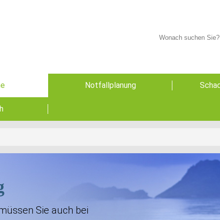
he
Notfallplanung
Schad
h
g
 müssen Sie auch bei