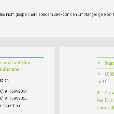
es nicht gespeichert, sondern direkt an den Empfänger geleitet.
e mich auf Ihre
Star
aufnahme
1000
rbich
in D
(0) 9116999864
Zu w
(0) 9116999863
bei Kra
l schreiben
zum sel