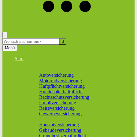
+49 (0) 9116999864
Rufen Sie mich an, ich berate Sie gerne!
Suche
Menü
Start
Vergleiche
Sach und KFZ
Autoversicherung
Motorradversicherung
Haftpflichtversicherung
Hundehalterhaftpflicht
Rechtsschutzversicherung
Unfallversicherung
Reiseversicherung
Gewerbeversicherung
Wohnung & Haus
Hausratversicherung
Gebäudeversicherung
Grundbesitzerhaftpflicht