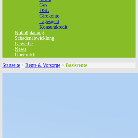
Gas
DSL
Girokonto
Tagesgeld
Konsumkredit
Notfallplanung
Schadenabwicklung
Gewerbe
News
Über mich
Startseite
>
Rente & Vorsorge
>
Basisrente