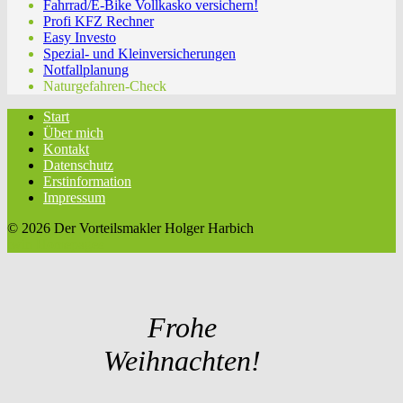
Fahrrad/E-Bike Vollkasko versichern!
Profi KFZ Rechner
Easy Investo
Spezial- und Kleinversicherungen
Notfallplanung
Naturgefahren-Check
Start
Über mich
Kontakt
Datenschutz
Erstinformation
Impressum
© 2026 Der Vorteilsmakler Holger Harbich
twin Homepages
Frohe
Weihnachten!