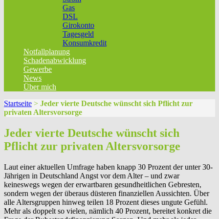
Gas
DSL
Girokonto
Tagesgeld
Konsumkredit
Notfallplanung
Schadenabwicklung
Gewerbe
News
Über mich
Startseite
>
Jeder vierte Deutsche wünscht sich Pflicht zur
privaten Altersvorsorge
Jeder vierte Deutsche wünscht sich
Pflicht zur privaten Altersvorsorge
Laut einer aktuellen Umfrage haben knapp 30 Prozent der unter 30-
Jährigen in Deutschland Angst vor dem Alter – und zwar
keineswegs wegen der erwartbaren gesundheitlichen Gebresten,
sondern wegen der überaus düsteren finanziellen Aussichten. Über
alle Altersgruppen hinweg teilen 18 Prozent dieses ungute Gefühl.
Mehr als doppelt so vielen, nämlich 40 Prozent, bereitet konkret die