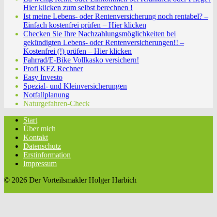
Hier klicken zum selbst berechnen !
Ist meine Lebens- oder Rentenversicherung noch rentabel? –
Einfach kostenfrei prüfen – Hier klicken
Checken Sie Ihre Nachzahlungsmöglichkeiten bei
gekündigten Lebens- oder Rentenversicherungen!! –
Kostenfrei (!) prüfen – Hier klicken
Fahrrad/E-Bike Vollkasko versichern!
Profi KFZ Rechner
Easy Investo
Spezial- und Kleinversicherungen
Notfallplanung
Naturgefahren-Check
Start
Über mich
Kontakt
Datenschutz
Erstinformation
Impressum
© 2026 Der Vorteilsmakler Holger Harbich
twin Homepages