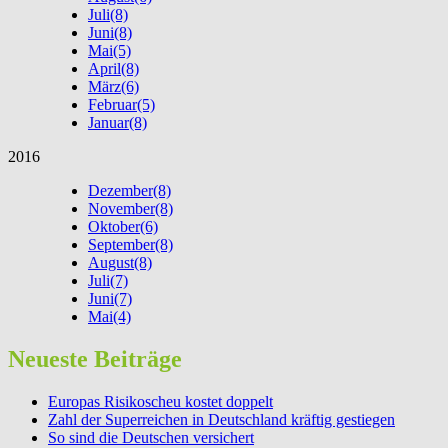
Juli
(8)
Juni
(8)
Mai
(5)
April
(8)
März
(6)
Februar
(5)
Januar
(8)
2016
Dezember
(8)
November
(8)
Oktober
(6)
September
(8)
August
(8)
Juli
(7)
Juni
(7)
Mai
(4)
Neueste Beiträge
Europas Risikoscheu kostet doppelt
Zahl der Superreichen in Deutschland kräftig gestiegen
So sind die Deutschen versichert