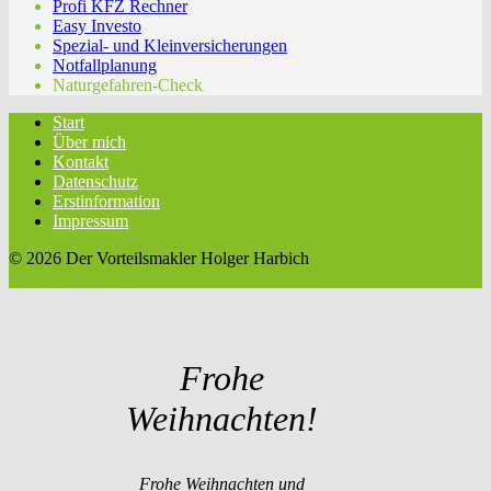
Profi KFZ Rechner
Easy Investo
Spezial- und Kleinversicherungen
Notfallplanung
Naturgefahren-Check
Start
Über mich
Kontakt
Datenschutz
Erstinformation
Impressum
© 2026 Der Vorteilsmakler Holger Harbich
twin Homepages
Frohe
Weihnachten!
Frohe Weihnachten und