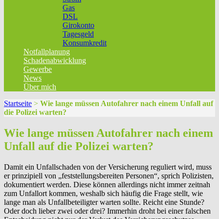
Gas
DSL
Girokonto
Tagesgeld
Konsumkredit
Notfallplanung
Schadenabwicklung
Gewerbe
News
Über mich
Startseite
>
Wie lange müssen Autofahrer nach einem Unfall auf
die Polizei warten?
Wie lange müssen Autofahrer nach einem
Unfall auf die Polizei warten?
Damit ein Unfallschaden von der Versicherung reguliert wird, muss
er prinzipiell von „feststellungsbereiten Personen“, sprich Polizisten,
dokumentiert werden. Diese können allerdings nicht immer zeitnah
zum Unfallort kommen, weshalb sich häufig die Frage stellt, wie
lange man als Unfallbeteiligter warten sollte. Reicht eine Stunde?
Oder doch lieber zwei oder drei? Immerhin droht bei einer falschen