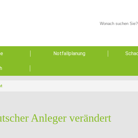
he
Notfallplanung
Schad
h
at
tscher Anleger verändert