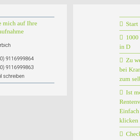
e mich auf Ihre
Start
aufnahme
1000 
rbich
in D
(0) 9116999864
Zu w
(0) 9116999863
bei Kra
l schreiben
zum sel
Ist m
Rentenv
Einfach 
klicken
Check