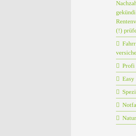
Nachzah
gekündi
Rentenv
(!) prüf
Fahrr
versich
Prof
Easy 
Spezi
Notfa
Natu