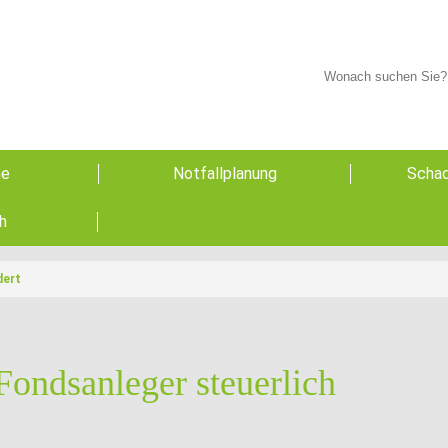
he
Notfallplanung
Schad
h
dert
Fondsanleger steuerlich