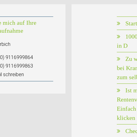
e mich auf Ihre
Star
aufnahme
1000
rbich
in D
(0) 9116999864
Zu w
(0) 9116999863
bei Kra
l schreiben
zum sel
Ist 
Rentenv
Einfach 
klicken
Chec