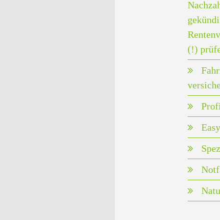
Nachzah
gekündi
Rentenv
(!) prüf
Fahr
versich
Prof
Easy
Spez
Notf
Natu