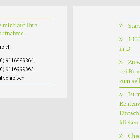
e mich auf Ihre
Star
aufnahme
1000
rbich
in D
(0) 9116999864
Zu w
(0) 9116999863
bei Kra
l schreiben
zum sel
Ist 
Rentenv
Einfach 
klicken
Chec