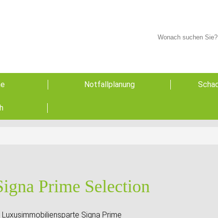
he
Notfallplanung
Schad
h
igna Prime Selection
n Luxusimmobiliensparte Signa Prime