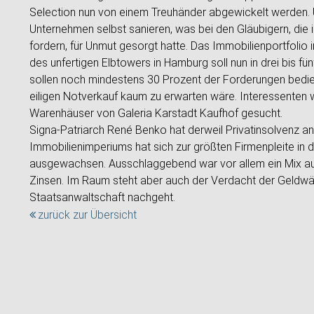
Selection nun von einem Treuhänder abgewickelt werden. U
Unternehmen selbst sanieren, was bei den Gläubigern, die 
fordern, für Unmut gesorgt hatte. Das Immobilienportfolio 
des unfertigen Elbtowers in Hamburg soll nun in drei bis f
sollen noch mindestens 30 Prozent der Forderungen bedi
eiligen Notverkauf kaum zu erwarten wäre. Interessenten 
Warenhäuser von Galeria Karstadt Kaufhof gesucht.
Signa-Patriarch René Benko hat derweil Privatinsolvenz
Immobilienimperiums hat sich zur größten Firmenpleite in 
ausgewachsen. Ausschlaggebend war vor allem ein Mix a
Zinsen. Im Raum steht aber auch der Verdacht der Geldw
Staatsanwaltschaft nachgeht.
zurück zur Übersicht