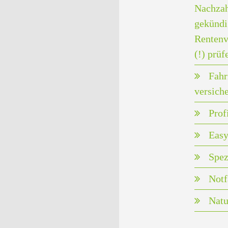
Nachzah
gekündi
Rentenv
(!) prüf
Fahr
versich
Prof
Easy
Spez
Notf
Natu