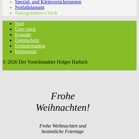
Spezial- und Kleinversicherungen
Notfallplanung
Naturgefahren-Check
Start
Über mich
Kontakt
Datenschutz
Erstinformation
Impressum
© 2026 Der Vorteilsmakler Holger Harbich
twin Homepages
Frohe
Weihnachten!
Frohe Weihnachten und
besinnliche Feiertage