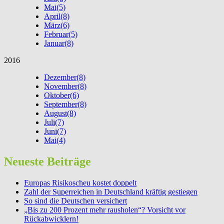
Mai
(5)
April
(8)
März
(6)
Februar
(5)
Januar
(8)
2016
Dezember
(8)
November
(8)
Oktober
(6)
September
(8)
August
(8)
Juli
(7)
Juni
(7)
Mai
(4)
Neueste Beiträge
Europas Risikoscheu kostet doppelt
Zahl der Superreichen in Deutschland kräftig gestiegen
So sind die Deutschen versichert
„Bis zu 200 Prozent mehr rausholen“? Vorsicht vor
Rückabwicklern!