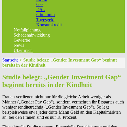
Gas
DSL
Girokonto
Tagesgeld
Konsumkredit
Notfallplanung
Schadenabwicklung
Gewerbe
News
Über mich
Startseite
>
Studie belegt: „Gender Investment Gap“ beginnt
bereits in der Kindheit
Studie belegt: „Gender Investment Gap“
beginnt bereits in der Kindheit
Frauen verdienen nicht nur für die gleiche Arbeit weniger als
Männer („Gender Pay Gap“), sondern vermehren ihr Erspartes auch
weniger renditeträchtig („Gender Investment Gap“). So legt
beispielsweise etwa jeder dritte Mann Geld an den Kapitalmärkten
an, bei den Frauen sind es nur 18 Prozent.
Eine aktuelle Studie namens „Finanzielle Sozialisierung und der