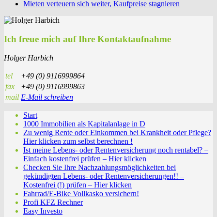
Mieten verteuern sich weiter, Kaufpreise stagnieren
Ich freue mich auf Ihre Kontaktaufnahme
Holger Harbich
tel
+49 (0) 9116999864
fax
+49 (0) 9116999863
mail
E-Mail schreiben
Start
1000 Immobilien als Kapitalanlage in D
Zu wenig Rente oder Einkommen bei Krankheit oder Pflege?
Hier klicken zum selbst berechnen !
Ist meine Lebens- oder Rentenversicherung noch rentabel? –
Einfach kostenfrei prüfen – Hier klicken
Checken Sie Ihre Nachzahlungsmöglichkeiten bei
gekündigten Lebens- oder Rentenversicherungen!! –
Kostenfrei (!) prüfen – Hier klicken
Fahrrad/E-Bike Vollkasko versichern!
Profi KFZ Rechner
Easy Investo