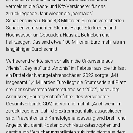
vermelden die Sach- und Kfz-Versicherer für das
zurückliegende Jahr wieder ein „normales“
Schadensniveau. Rund 4,3 Milliarden Euro an versicherten
Schäden verursachten Stürme, Hagel, Starkregen und
Hochwasser an Gebäuden, Hausrat, Betrieben und
Fahrzeugen. Das sind etwa 100 Millionen Euro mehr als im
langjährigen Durchschnitt.
Verheerend wirkte sich vor allem die Orkanserie aus
„Ylenia“, „Zeynep“ und „Antonia“ im Februar aus, die für fast
ein Drittel der Naturgefahrenschäden 2022 sorgte. „Mit
insgesamt 1,4 Milliarden Euro liegt die Sturmserie auf Platz
drei der schwersten Winterstürme seit 2002“, hebt Jörg
Asmussen, Hauptgeschäftsführer des Versicherer-
Gesamtverbands GDV, hervor und mahnt: „Auch wenn im
zurückliegenden Jahr die Extremregenfälle ausgeblieben
sind: Prävention und Klimafolgenanpassung sind Dreh- und
Angelpunkt, damit Kosten durch Naturkatastrophen und
damit auch Versicherungsprämien zukünftig nicht aus dem