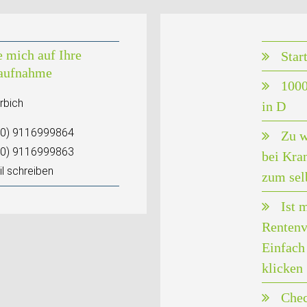
e mich auf Ihre
Star
aufnahme
1000
rbich
in D
(0) 9116999864
Zu w
(0) 9116999863
bei Kra
l schreiben
zum sel
Ist 
Rentenv
Einfach 
klicken
Chec