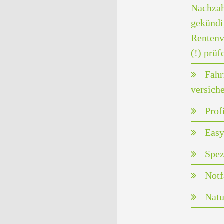
Nachzah
gekündi
Rentenv
(!) prüf
Fahr
versich
Prof
Easy
Spez
Notf
Natu