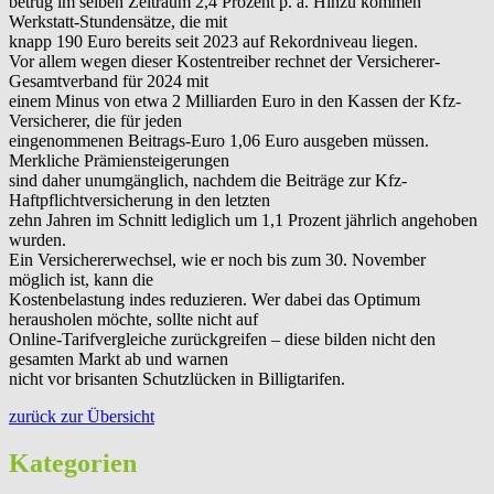
betrug im selben Zeitraum 2,4 Prozent p. a. Hinzu kommen
Werkstatt-Stundensätze, die mit
knapp 190 Euro bereits seit 2023 auf Rekordniveau liegen.
Vor allem wegen dieser Kostentreiber rechnet der Versicherer-
Gesamtverband für 2024 mit
einem Minus von etwa 2 Milliarden Euro in den Kassen der Kfz-
Versicherer, die für jeden
eingenommenen Beitrags-Euro 1,06 Euro ausgeben müssen.
Merkliche Prämiensteigerungen
sind daher unumgänglich, nachdem die Beiträge zur Kfz-
Haftpflichtversicherung in den letzten
zehn Jahren im Schnitt lediglich um 1,1 Prozent jährlich angehoben
wurden.
Ein Versichererwechsel, wie er noch bis zum 30. November
möglich ist, kann die
Kostenbelastung indes reduzieren. Wer dabei das Optimum
herausholen möchte, sollte nicht auf
Online-Tarifvergleiche zurückgreifen – diese bilden nicht den
gesamten Markt ab und warnen
nicht vor brisanten Schutzlücken in Billigtarifen.
zurück zur Übersicht
Kategorien