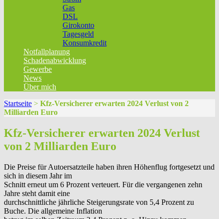
Gas
DSL
Girokonto
Tagesgeld
Konsumkredit
Notfallplanung
Schadenabwicklung
Gewerbe
News
Über mich
Startseite
>
Kfz-Versicherer erwarten 2024 Verlust von 2
Milliarden Euro
Kfz-Versicherer erwarten 2024 Verlust
von 2 Milliarden Euro
Die Preise für Autoersatzteile haben ihren Höhenflug fortgesetzt und
sich in diesem Jahr im
Schnitt erneut um 6 Prozent verteuert. Für die vergangenen zehn
Jahre steht damit eine
durchschnittliche jährliche Steigerungsrate von 5,4 Prozent zu
Buche. Die allgemeine Inflation