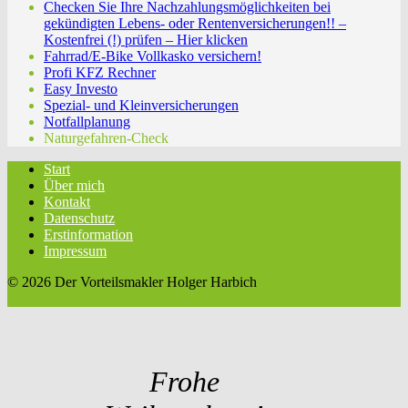
Checken Sie Ihre Nachzahlungsmöglichkeiten bei
gekündigten Lebens- oder Rentenversicherungen!! –
Kostenfrei (!) prüfen – Hier klicken
Fahrrad/E-Bike Vollkasko versichern!
Profi KFZ Rechner
Easy Investo
Spezial- und Kleinversicherungen
Notfallplanung
Naturgefahren-Check
Start
Über mich
Kontakt
Datenschutz
Erstinformation
Impressum
© 2026 Der Vorteilsmakler Holger Harbich
twin Homepages
Frohe