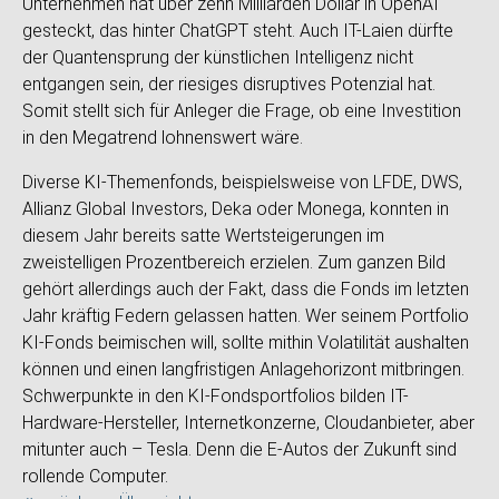
Unternehmen hat über zehn Milliarden Dollar in OpenAI
gesteckt, das hinter ChatGPT steht. Auch IT-Laien dürfte
der Quantensprung der künstlichen Intelligenz nicht
entgangen sein, der riesiges disruptives Potenzial hat.
Somit stellt sich für Anleger die Frage, ob eine Investition
in den Megatrend lohnenswert wäre.
Diverse KI-Themenfonds, beispielsweise von LFDE, DWS,
Allianz Global Investors, Deka oder Monega, konnten in
diesem Jahr bereits satte Wertsteigerungen im
zweistelligen Prozentbereich erzielen. Zum ganzen Bild
gehört allerdings auch der Fakt, dass die Fonds im letzten
Jahr kräftig Federn gelassen hatten. Wer seinem Portfolio
KI-Fonds beimischen will, sollte mithin Volatilität aushalten
können und einen langfristigen Anlagehorizont mitbringen.
Schwerpunkte in den KI-Fondsportfolios bilden IT-
Hardware-Hersteller, Internetkonzerne, Cloudanbieter, aber
mitunter auch – Tesla. Denn die E-Autos der Zukunft sind
rollende Computer.