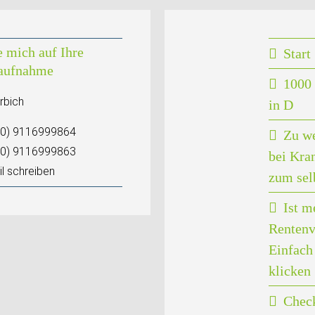
e mich auf Ihre
Start
aufnahme
1000 
rbich
in D
(0) 9116999864
Zu w
(0) 9116999863
bei Kra
l schreiben
zum sel
Ist m
Rentenv
Einfach 
klicken
Check