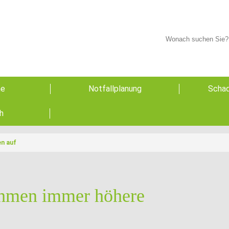
he
Notfallplanung
Schad
h
n auf
ehmen immer höhere