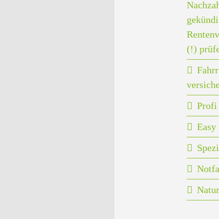
Nachzah
gekündi
Rentenv
(!) prüf
Fahrr
versich
Prof
Easy 
Spezi
Notfa
Natu