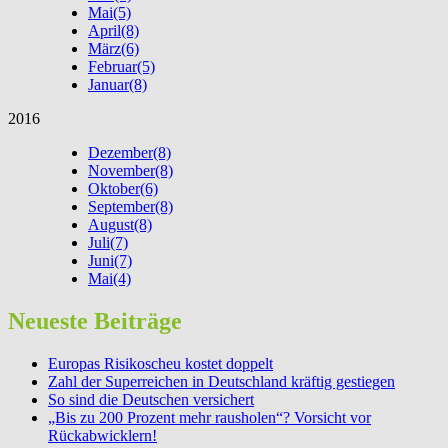
Mai
(5)
April
(8)
März
(6)
Februar
(5)
Januar
(8)
2016
Dezember
(8)
November
(8)
Oktober
(6)
September
(8)
August
(8)
Juli
(7)
Juni
(7)
Mai
(4)
Neueste Beiträge
Europas Risikoscheu kostet doppelt
Zahl der Superreichen in Deutschland kräftig gestiegen
So sind die Deutschen versichert
„Bis zu 200 Prozent mehr rausholen“? Vorsicht vor
Rückabwicklern!