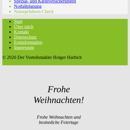
Spezial- und Kleinversicherungen
Notfallplanung
Naturgefahren-Check
Start
Über mich
Kontakt
Datenschutz
Erstinformation
Impressum
© 2026 Der Vorteilsmakler Holger Harbich
twin Homepages
Frohe
Weihnachten!
Frohe Weihnachten und
besinnliche Feiertage