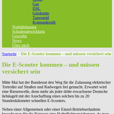
Gas
DSL
Girokonto
Tagesgeld
Konsumkredit
Notfallplanung
Schadenabwicklung
Gewerbe
News
Über mich
Startseite
>
Die E-Scooter kommen – und müssen versichert sein
Die E-Scooter kommen – und müssen
versichert sein
Mitte Mai hat der Bundesrat den Weg für die Zulassung elektrischer
Tretroller auf Straßen und Radwegen frei gemacht. Erwartet wird
eine Riesenwelle, denn mehr als jeder dritte erwachsene Deutsche
liebäugelt mit der Anschaffung eines solchen bis zu 20
Stundenkilometer schnellen E-Scooters.
Neben einer Allgemeinen oder einer Einzel-Betriebserlaubnis
braucht man für die Nutzung eine Haftpflichtversicherung, da man