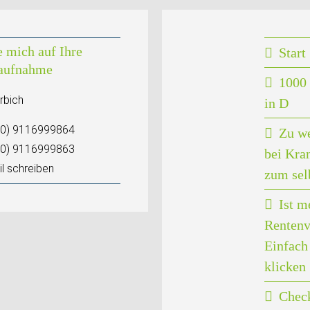
e mich auf Ihre
Start
aufnahme
1000 
rbich
in D
(0) 9116999864
Zu w
(0) 9116999863
bei Kra
l schreiben
zum sel
Ist m
Rentenv
Einfach 
klicken
Check