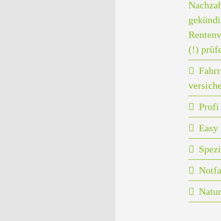
Nachzah
gekündi
Rentenv
(!) prüf
Fahrr
versich
Prof
Easy 
Spezi
Notfa
Natu