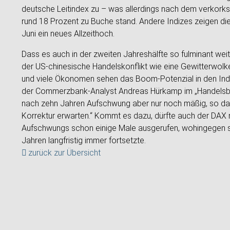
deutsche Leitindex zu – was allerdings nach dem verkorkste
rund 18 Prozent zu Buche stand. Andere Indizes zeigen d
Juni ein neues Allzeithoch.
Dass es auch in der zweiten Jahreshälfte so fulminant wei
der US-chinesische Handelskonflikt wie eine Gewitterwolke 
und viele Ökonomen sehen das Boom-Potenzial in den Indus
der Commerzbank-Analyst Andreas Hürkamp im „Handelsblatt“
nach zehn Jahren Aufschwung aber nur noch mäßig, so das
Korrektur erwarten.“ Kommt es dazu, dürfte auch der DAX
Aufschwungs schon einige Male ausgerufen, wohingegen si
Jahren langfristig immer fortsetzte.
zurück zur Übersicht