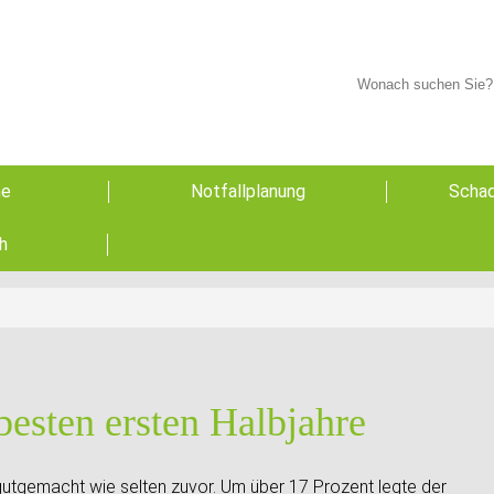
he
Notfallplanung
Schad
h
besten ersten Halbjahre
 gutgemacht wie selten zuvor. Um über 17 Prozent legte der