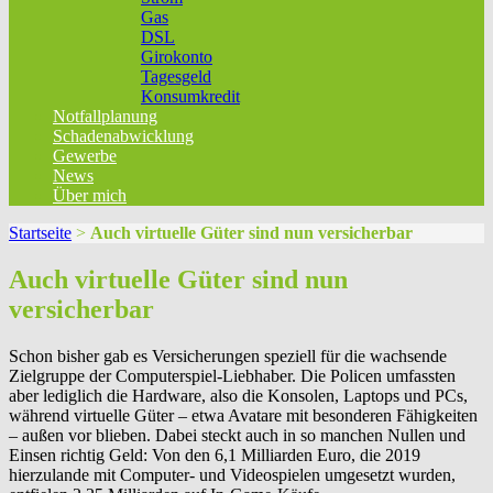
Gas
DSL
Girokonto
Tagesgeld
Konsumkredit
Notfallplanung
Schadenabwicklung
Gewerbe
News
Über mich
Startseite
>
Auch virtuelle Güter sind nun versicherbar
Auch virtuelle Güter sind nun
versicherbar
Schon bisher gab es Versicherungen speziell für die wachsende
Zielgruppe der Computerspiel-Liebhaber. Die Policen umfassten
aber lediglich die Hardware, also die Konsolen, Laptops und PCs,
während virtuelle Güter – etwa Avatare mit besonderen Fähigkeiten
– außen vor blieben. Dabei steckt auch in so manchen Nullen und
Einsen richtig Geld: Von den 6,1 Milliarden Euro, die 2019
hierzulande mit Computer- und Videospielen umgesetzt wurden,