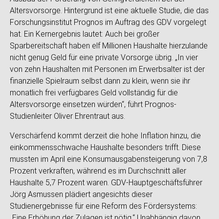
Altersvorsorge. Hintergrund ist eine aktuelle Studie, die das
Forschungsinstitut Prognos im Auftrag des GDV vorgelegt
hat. Ein Kernergebnis lautet: Auch bei großer
Sparbereitschaft haben elf Millionen Haushalte hierzulande
nicht genug Geld für eine private Vorsorge übrig. „In vier
von zehn Haushalten mit Personen im Erwerbsalter ist der
finanzielle Spielraum selbst dann zu klein, wenn sie ihr
monatlich frei verfügbares Geld vollständig für die
Altersvorsorge einsetzen würden“, führt Prognos-
Studienleiter Oliver Ehrentraut aus.
Verschärfend kommt derzeit die hohe Inflation hinzu, die
einkommensschwache Haushalte besonders trifft. Diese
mussten im April eine Konsumausgabensteigerung von 7,8
Prozent verkraften, während es im Durchschnitt aller
Haushalte 5,7 Prozent waren. GDV-Hauptgeschäftsführer
Jörg Asmussen plädiert angesichts dieser
Studienergebnisse für eine Reform des Fördersystems:
„Eine Erhöhung der Zulagen ist nötig.“ Unabhängig davon