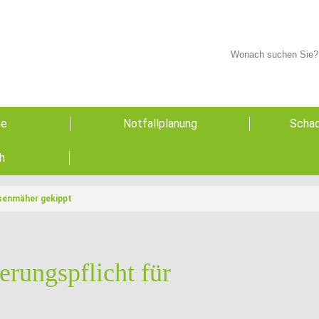
he
Notfallplanung
Schad
h
senmäher gekippt
rungspflicht für