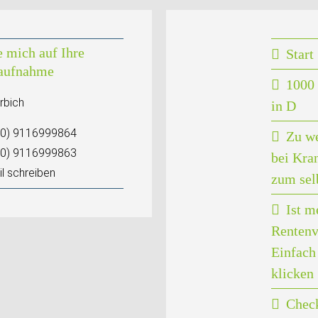
e mich auf Ihre
Start
aufnahme
1000 
rbich
in D
(0) 9116999864
Zu w
(0) 9116999863
bei Kra
l schreiben
zum sel
Ist m
Rentenv
Einfach 
klicken
Check