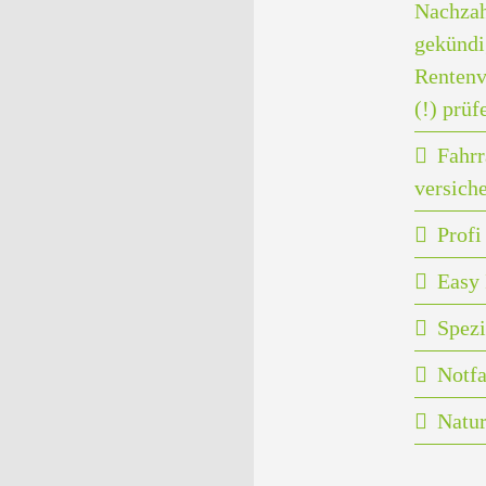
Nachzah
gekündi
Rentenv
(!) prüf
Fahrr
versich
Prof
Easy 
Spezi
Notfa
Natu