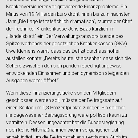
Krankenversicherer vor gravierende Finanzprobleme: Ein
Minus von 19 Milliarden Euro droht ihnen bis zum nächsten
Jahr. „Die Lage ist tatsächlich dramatisch“, räumte der Chef
der Techniker Krankenkasse Jens Baas kürzlich im
„Handelsblatt“ ein. Der Verwaltungsratsvorsitzende des
Spitzenverbands der gesetzlichen Krankenkassen (GKV)
Uwe Klemens warnt, dass das Defizit durchaus höher
ausfallen könnte: „Bereits heute ist absehbar, dass sich die
Schere zwischen den sich pandemiebedingt ungewiss
entwickelnden Einnahmen und den dynamisch steigenden
Ausgaben weiter öffnet.“
Wenn diese Finanzierungslücke von den Mitgliedern
geschlossen werden soll, müsste der Beitragssatz auf
einen Schlag um 1,3 Prozentpunkte zulegen. Ein solcher,
nie dagewesener Beitragssprung wäre politisch kaum zu
vermitteln. Dessen ungeachtet hat die Bundesregierung
noch keine Hilfsmaßnahmen wie im vergangenen Jahr
angekündigt, um die Beitragszahler zu entlasten. Auch im